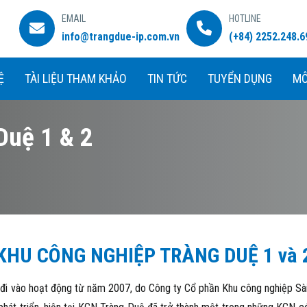
EMAIL
HOTLINE
info@trangdue-ip.com.vn
(+84) 2252.248.6
Ệ
TÀI LIỆU THAM KHẢO
TIN TỨC
TUYỂN DỤNG
MÔ
Duệ 1 & 2
KHU CÔNG NGHIỆP TRÀNG DUỆ 1 và 
đi vào hoạt động từ năm 2007, do Công ty Cổ phần Khu công nghiệp Sà