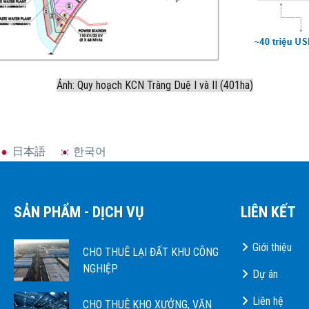
Ảnh: Quy hoạch KCN Tràng Duệ I và II (401ha)
日本語
한국어
SẢN PHẨM - DỊCH VỤ
LIÊN KẾT
Giới thiệu
CHO THUÊ LẠI ĐẤT KHU CÔNG
NGHIỆP
Dự án
Liên hệ
CHO THUÊ KHO XƯỞNG, VĂN