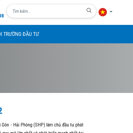
98
Ngôn ngữ
I TRƯỜNG ĐẦU TƯ
简体中文
English
日本語
한국어
Tiếng Việt
2
i Gòn - Hải Phòng (SHP) làm chủ đầu tư phát