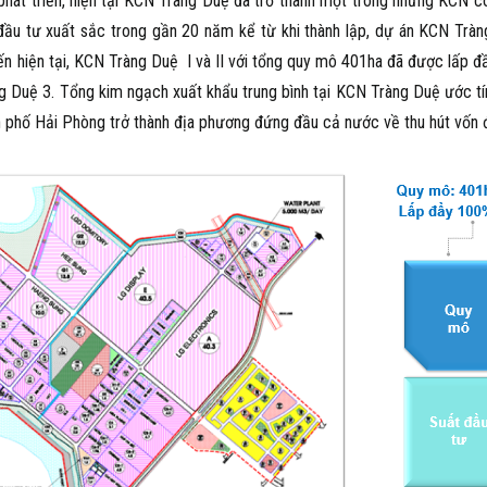
 phát triển, hiện tại KCN Tràng Duệ đã trở thành một trong những KCN có
t đầu tư xuất sắc trong gần 20 năm kể từ khi thành lập, dự án KCN Trà
ến hiện tại, KCN Tràng Duệ I và II với tổng quy mô 401ha đã được lấp 
ng Duệ 3. Tổng kim ngạch xuất khẩu trung bình tại KCN Tràng Duệ ước t
h phố Hải Phòng trở thành địa phương đứng đầu cả nước về thu hút vốn 