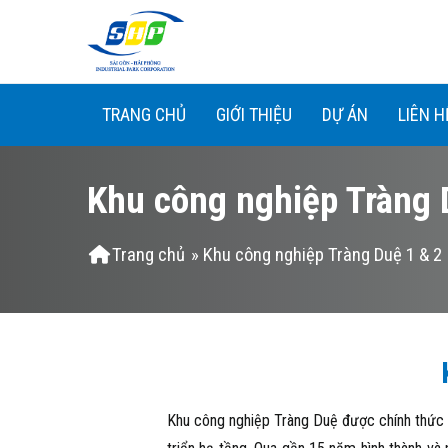
Nhảy đến nội dung
TRANG CHỦ
GIỚI THIỆU
DỰ ÁN
LIÊN H
Khu công nghiệp Tràng 
Bạn đang ở đây
Trang chủ
» Khu công nghiệp Tràng Duệ 1 & 2
Khu công nghiệp Tràng Duệ được chính thức 