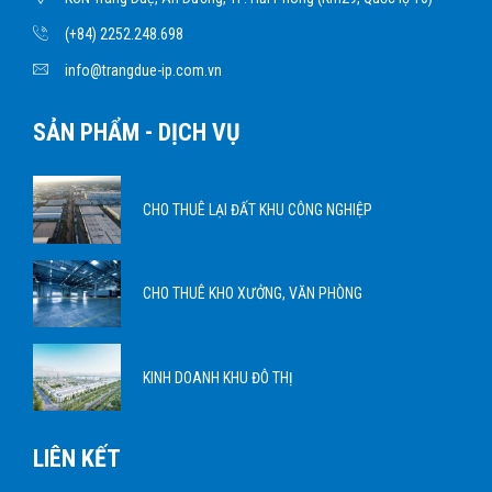
(+84) 2252.248.698
info@trangdue-ip.com.vn
SẢN PHẨM - DỊCH VỤ
CHO THUÊ LẠI ĐẤT KHU CÔNG NGHIỆP
CHO THUÊ KHO XƯỞNG, VĂN PHÒNG
KINH DOANH KHU ĐÔ THỊ
LIÊN KẾT