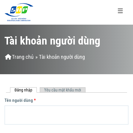
Nhảy đến nội dung
Tài khoản người dùng
Bạn đang ở đây
Trang chủ
» Tài khoản người dùng
Đăng nhập
(tab hoạt động)
Yêu cầu mật khẩu mới
Tab chính
Tên người dùng
*