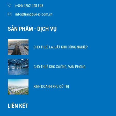
(+84) 2252.248.698
info@trangdue-ip.com.vn
SẢN PHẨM - DỊCH VỤ
CHO THUÊ LẠI ĐẤT KHU CÔNG NGHIỆP
CHO THUÊ KHO XƯỞNG, VĂN PHÒNG
KINH DOANH KHU ĐÔ THỊ
LIÊN KẾT