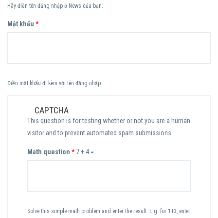
Hãy điền tên đăng nhập ở News của bạn.
Mật khẩu
*
Điền mật khẩu đi kèm với tên đăng nhập.
CAPTCHA
This question is for testing whether or not you are a human
visitor and to prevent automated spam submissions.
Math question
*
7 + 4 =
Solve this simple math problem and enter the result. E.g. for 1+3, enter