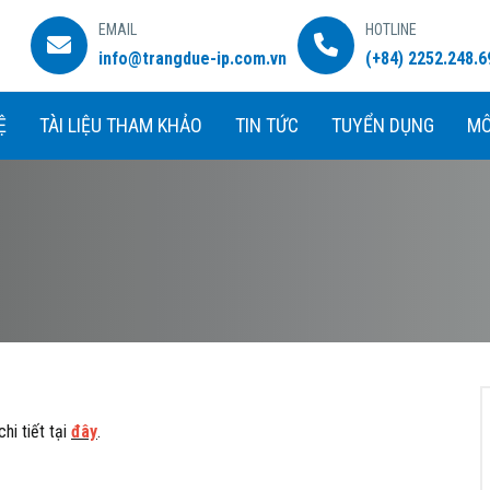
EMAIL
HOTLINE
info@trangdue-ip.com.vn
(+84) 2252.248.6
Ệ
TÀI LIỆU THAM KHẢO
TIN TỨC
TUYỂN DỤNG
MÔ
i tiết tại
đây
.