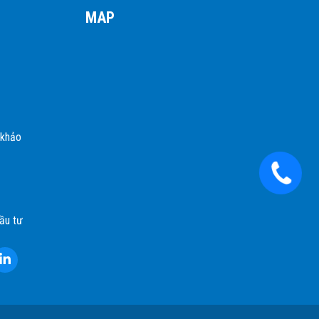
MAP
 khảo
ầu tư