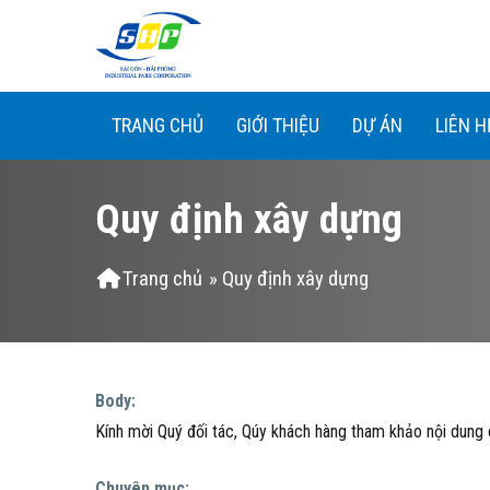
Nhảy đến nội dung
TRANG CHỦ
GIỚI THIỆU
DỰ ÁN
LIÊN H
Quy định xây dựng
Bạn đang ở đây
Trang chủ
» Quy định xây dựng
Body:
Kính mời Quý đối tác, Qúy khách hàng tham khảo nội dung ch
Chuyên mục: