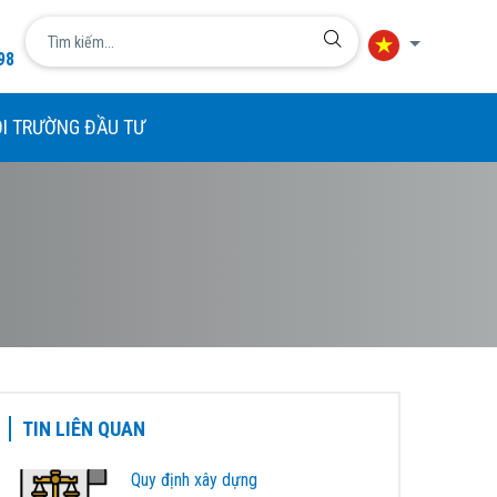
98
Ngôn ngữ
I TRƯỜNG ĐẦU TƯ
简体中文
English
日本語
한국어
Tiếng Việt
TIN LIÊN QUAN
Quy định xây dựng