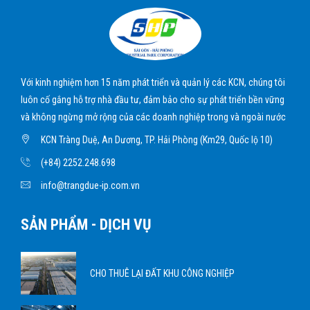
Với kinh nghiệm hơn 15 năm phát triển và quản lý các KCN, chúng tôi
luôn cố gắng hỗ trợ nhà đầu tư, đảm bảo cho sự phát triển bền vững
và không ngừng mở rộng của các doanh nghiệp trong và ngoài nước
KCN Tràng Duệ, An Dương, TP. Hải Phòng (Km29, Quốc lộ 10)
(+84) 2252.248.698
info@trangdue-ip.com.vn
SẢN PHẨM - DỊCH VỤ
CHO THUÊ LẠI ĐẤT KHU CÔNG NGHIỆP