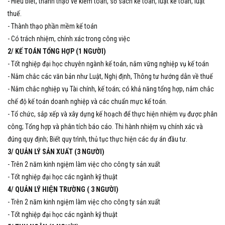
- Hiểu biết, thành thạo về kiểm toán, sổ sách kế toán, luật kế toán, luật
thuế.
- Thành thạo phần mềm kế toán
- Có trách nhiệm, chính xác trong công việc
2/ KẾ TOÁN TỔNG HỢP (1 NGƯỜI)
- Tốt nghiệp đại học chuyên ngành kế toán, nắm vững nghiệp vụ kế toán
- Nắm chắc các văn bản như Luật, Nghị định, Thông tư hướng dẫn về thuế
- Nắm chắc nghiệp vụ Tài chính, kế toán; có khả năng tổng hợp, nắm chắc
chế độ kế toán doanh nghiệp và các chuẩn mực kế toán.
- Tổ chức, sắp xếp và xây dựng kế hoạch để thực hiện nhiệm vụ được phân
công; Tổng hợp và phân tích báo cáo. Thi hành nhiệm vụ chính xác và
đúng quy định; Biết quy trình, thủ tục thực hiện các dự án đầu tư.
3/ QUẢN LÝ SẢN XUẤT (3 NGƯỜI)
- Trên 2 năm kinh ngiệm làm việc cho công ty sản xuất
- Tốt nghiệp đại học các ngành kỹ thuật
4/ QUẢN LÝ HIỆN TRƯỜNG ( 3 NGƯỜI)
- Trên 2 năm kinh ngiệm làm việc cho công ty sản xuất
- Tốt nghiệp đại học các ngành kỹ thuật