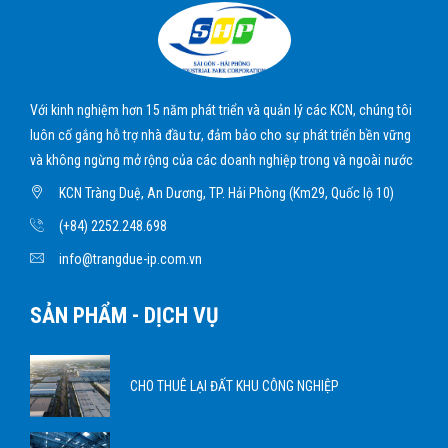
Với kinh nghiệm hơn 15 năm phát triển và quản lý các KCN, chúng tôi
luôn cố gắng hỗ trợ nhà đầu tư, đảm bảo cho sự phát triển bền vững
và không ngừng mở rộng của các doanh nghiệp trong và ngoài nước
KCN Tràng Duệ, An Dương, TP. Hải Phòng (Km29, Quốc lộ 10)
(+84) 2252.248.698
info@trangdue-ip.com.vn
SẢN PHẨM - DỊCH VỤ
CHO THUÊ LẠI ĐẤT KHU CÔNG NGHIỆP