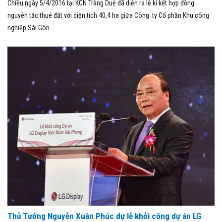
Chiều ngày 5/4/2016 tại KCN Tràng Duệ đã diễn ra lễ kí kết hợp đồng
nguyên tắc thuê đất với diện tích 40,4 ha giữa Công ty Cổ phần Khu công
nghiệp Sài Gòn -...
Thủ Tướng Nguyễn Xuân Phúc dự lễ khởi công dự án LG