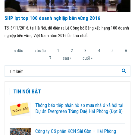
SHP lọt top 100 doanh nghiệp bền vững 2016
Tối 8/11/2016, tại Hà Nội, đã diễn ra Lễ Công bố Bảng xếp hạng 100 doanh
nghiệp bền vững Việt Nam năm 2016 lần thứ nhất.
Trang
« đầu
‹ trước
1
2
3
4
5
6
7
sau ›
cuối »
TIN NỔI BẬT
Thông báo tiếp nhận hồ sơ mua nhà ở xã hội tại
Dự án Evergreen Tràng Duệ Hải Phòng (Đợt 8)
Công ty Cổ phần KCN Sài Gòn – Hải Phòng