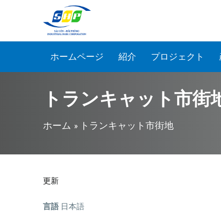
メインコンテンツに移動
ホームページ
紹介
プロジェクト
トランキャット市街
現在地
ホーム
» トランキャット市街地
更新
言語
日本語