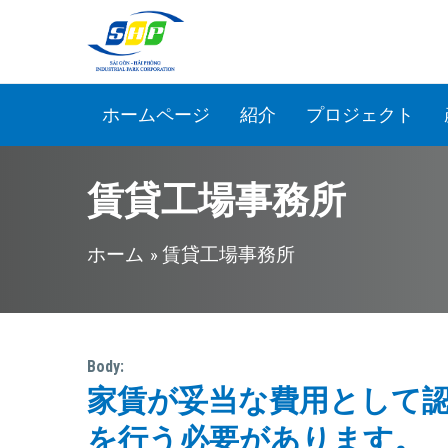
メインコンテンツに移動
ホームページ
紹介
プロジェクト
賃貸工場事務所
現在地
ホーム
» 賃貸工場事務所
Body:
家賃が妥当な費用として
を行う必要があります。